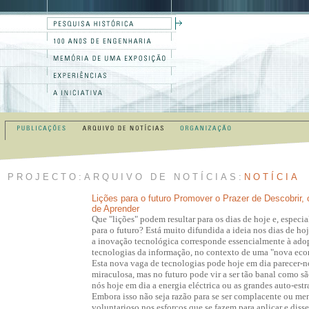
PROJECTO
:
ARQUIVO DE NOTÍCIAS
:
NOTÍCIA
Lições para o futuro Promover o Prazer de Descobrir,
de Aprender
Que "lições" podem resultar para os dias de hoje e, especi
para o futuro? Está muito difundida a ideia nos dias de ho
a inovação tecnológica corresponde essencialmente à ado
tecnologias da informação, no contexto de uma "nova eco
Esta nova vaga de tecnologias pode hoje em dia parecer-n
miraculosa, mas no futuro pode vir a ser tão banal como sã
nós hoje em dia a energia eléctrica ou as grandes auto-estr
Embora isso não seja razão para se ser complacente ou me
voluntarioso nos esforços que se fazem para aplicar e diss