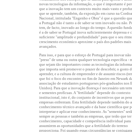
novas tecnologias da informação, o que é importante é pe
que a inovação tem um contexto muito mais vasto e profu
que se aprende, também, da exposição em curso na Cordoa
Nacional, intitulada "Engenho e Obra" é que a questão qu
a Portugal não é tanto a de saber se tem inovado ou não. P
tem, de facto, inovado ao longo do tempo. A questão fund
é a de saber se Portugal inova suficientemente depressa e
suficiente "amplitude e profundidade" para que o seu ritm
crescimento económico aproxime o país dos padrões mais
avançados.
Para isso, e para que o esforço de Portugal para inovar não
"preso" de uma ou outra qualquer tecnologia específica -
que sejam tão importantes como as tecnologias da informa
que importa será promover o prazer de descobrir, o gosto d
aprender, e a cultura de empreender e de assumir riscos (tem
que foi o foco do encontro no fim de Janeiro em Newark d
associação de estudantes portugueses pós-graduados nos 
Unidos). Para que a inovação floresça é necessário um terre
e sementes profícuas. A "fertilidade" depende do contexto
institucional, isto é, do conjunto de incentivos que as pess
empresas enfrentam. Esta fertilidade depende também do a
conhecimento técnico avançado e da base científica que p
interpretar e aplicar esse conhecimento. As "sementes" ser
sempre as pessoas e também as empresas, que terão que ter
conhecimento, capacidade e competência individual para
assumirem as oportunidades que a fertilidade do terreno
proporciona. Foi quando essas circunstâncias se conjugar